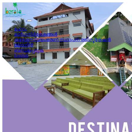
ഹോം
മാർഗനിർദേശങ്ങൾ
തദ്ദേശസ്വയംഭരണ സ്ഥാപന രജിസ്ട്രേഷൻ
ലോഗിന്‍
ബന്ധപ്പെടുക
English